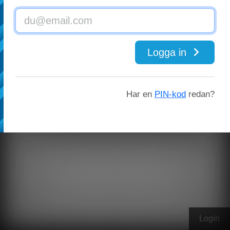
Logga in
Har en
PIN-kod
redan?
Login