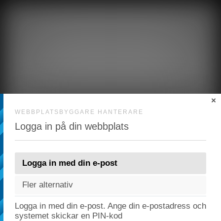
×
WEBBPLATSBYGGARE HANTERARE
Logga in på din webbplats
Logga in med din e-post
Fler alternativ
Förlåt! Vi är nere för planerat underhåll.
Logga in med din e-post. Ange din e-postadress och
systemet skickar en PIN-kod
Vi kommer tillbaka snart