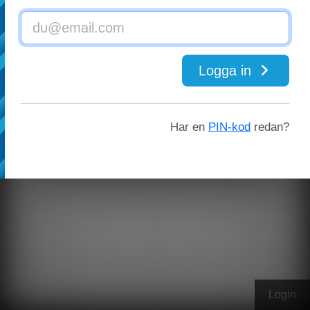
Logga in
Har en
PIN-kod
redan?
Login