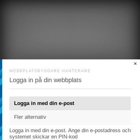
×
WEBBPLATSBYGGARE HANTERARE
Logga in på din webbplats
Logga in med din e-post
Fler alternativ
Förlåt! Vi är nere för planerat underhåll.
Logga in med din e-post. Ange din e-postadress och
systemet skickar en PIN-kod
Vi kommer tillbaka snart